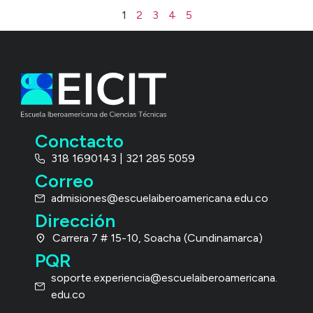
1
2
3
4
5
Conctacto
318 1690143 | 321 285 5059
Correo
admisiones@escuelaiberoamericana.edu.co
Dirección
Carrera 7 # 15-10, Soacha (Cundinamarca)
PQR
soporte.experiencia@escuelaiberoamericana.
edu.co