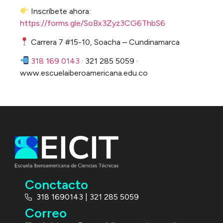
Inscríbete ahora:
https://forms.gle/SoBx3Zyz3CG6ThbS6
Carrera 7 #15-10, Soacha – Cundinamarca
318 169 0143
· 321 285 5059 ·
www.escuelaiberoamericana.edu.co
Conctacto
318 1690143 | 321 285 5059
Correo